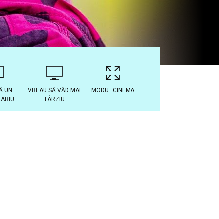
Ă UN
VREAU SĂ VĂD MAI
MODUL CINEMA
ARIU
TÂRZIU