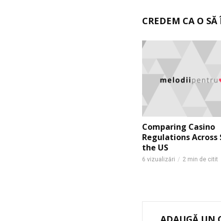
CREDEM CA O SĂ Î
Comparing Casino
Regulations Across 
the US
6 vizualizări
2 min de citit
ADAUGĂ UN 