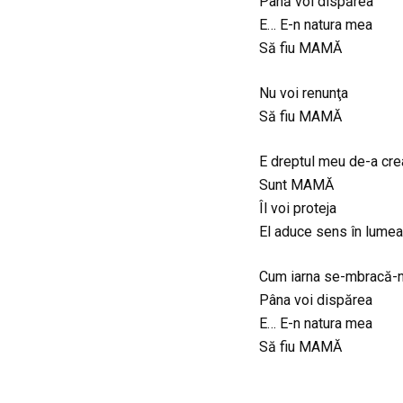
Până voi dispărea
E… E-n natura mea
Să fiu MAMĂ
Nu voi renunţa
Să fiu MAMĂ
E dreptul meu de-a cre
Sunt MAMĂ
Îl voi proteja
El aduce sens în lume
Cum iarna se-mbracă-
Pâna voi dispărea
E… E-n natura mea
Să fiu MAMĂ