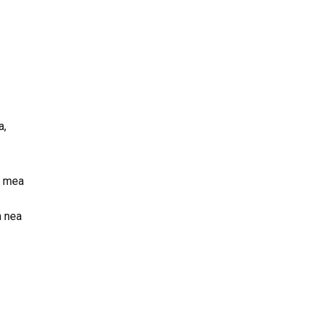
a,
a mea
n nea