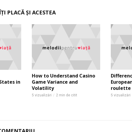
ȚI PLACĂ ȘI ACESTEA
How to Understand Casino
Differen
States in
Game Variance and
Europea
Volatility
roulette 
5 vizualizări
2 min de citit
5 vizualizări
COMENTARIU