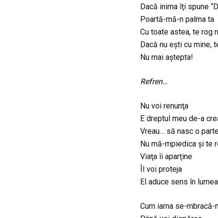
Dacă inima îţi spune “D
Poartă-mă-n palma ta
Cu toate astea, te rog n
Dacă nu eşti cu mine, t
Nu mai aştepta!
Refren…
Nu voi renunţa
E dreptul meu de-a cre
Vreau… să nasc o parte
Nu mă-mpiedica şi te r
Viaţa îi aparţine
Îl voi proteja
El aduce sens în lume
Cum iarna se-mbracă-