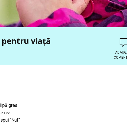
 pentru viaţă
ADAUG
COMENT
lipă grea
me rea
 spui “Nu!”