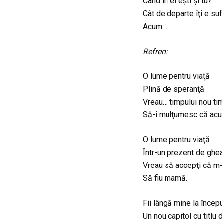
Când în el eşti şi tu?
Cât de departe îţi e suf
Acum…
Refren:
O lume pentru viaţă
Plină de speranţă
Vreau… timpului nou ti
Să-i mulţumesc că acu
O lume pentru viaţă
Într-un prezent de ghe
Vreau să accepţi că m
Să fiu mamă.
Fii lângă mine la încep
Un nou capitol cu titlu 