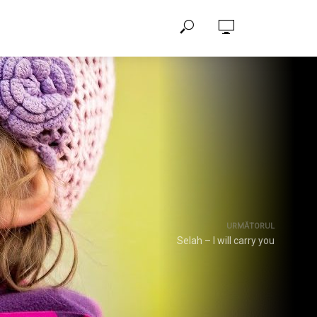
URMĂTORUL
Selah – I will carry you