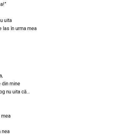
a!”
u uita
e las în urma mea
a,
 din mine
og nu uita că…
a mea
n nea