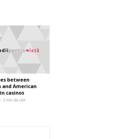
ces between
n and American
in casinos
2 min de citit