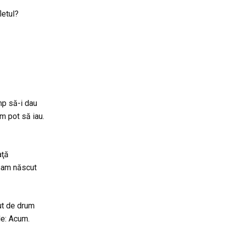
letul?
mp să-i dau
m pot să iau.
aţă
-am născut
ut de drum
de: Acum.