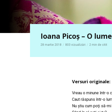
Ioana Picoş – O lume
28 martie 2018
803 vizualizări
2 min de citit
Versuri originale:
Vreau o minune într-o c
Caut răspuns într-o lu
Nu ştiu cum poţi să-mi