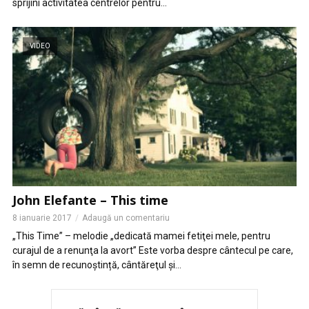
sprijini activitatea centrelor pentru...
VIDEO
John Elefante – This time
8 ianuarie 2017
Adaugă un comentariu
„This Time” – melodie „dedicată mamei fetiţei mele, pentru
curajul de a renunţa la avort” Este vorba despre cântecul pe care,
în semn de recunoștință, cântăreţul şi...