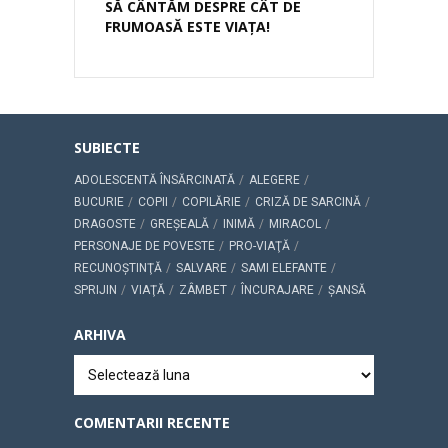
SĂ CÂNTĂM DESPRE CÂT DE
FRUMOASĂ ESTE VIAŢA!
SUBIECTE
ADOLESCENTĂ ÎNSĂRCINATĂ
ALEGERE
BUCURIE
COPII
COPILĂRIE
CRIZĂ DE SARCINĂ
DRAGOSTE
GREŞEALĂ
INIMĂ
MIRACOL
PERSONAJE DE POVESTE
PRO-VIAŢĂ
RECUNOŞTINŢĂ
SALVARE
SAMI ELEFANTE
SPRIJIN
VIAŢĂ
ZÂMBET
ÎNCURAJARE
ŞANSĂ
ARHIVA
Arhiva
COMENTARII RECENTE