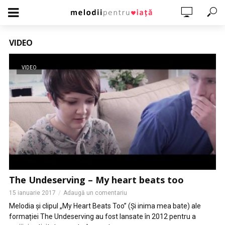
VIDEO
VIDEO
The Undeserving – My heart beats too
15 ianuarie 2017
Adaugă un comentariu
Melodia și clipul „My Heart Beats Too” (Și inima mea bate) ale
formației The Undeserving au fost lansate în 2012 pentru a